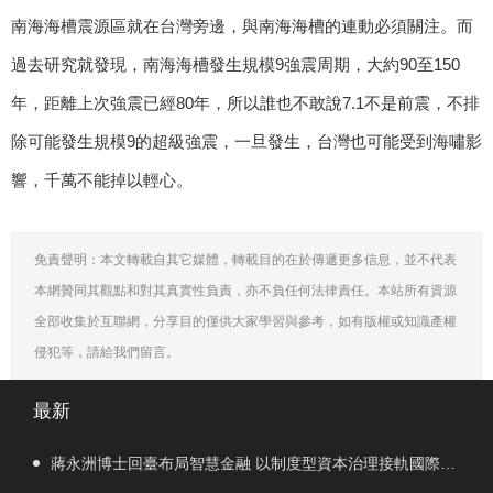
南海海槽震源區就在台灣旁邊，與南海海槽的連動必須關注。而
過去研究就發現，南海海槽發生規模9強震周期，大約90至150
年，距離上次強震已經80年，所以誰也不敢說7.1不是前震，不排
除可能發生規模9的超級強震，一旦發生，台灣也可能受到海嘯影
響，千萬不能掉以輕心。
免責聲明：本文轉載自其它媒體，轉載目的在於傳遞更多信息，並不代表
本網贊同其觀點和對其真實性負責，亦不負任何法律責任。本站所有資源
全部收集於互聯網，分享目的僅供大家學習與參考，如有版權或知識產權
侵犯等，請給我們留言。
最新
蔣永洲博士回臺布局智慧金融 以制度型資本治理接軌國際市