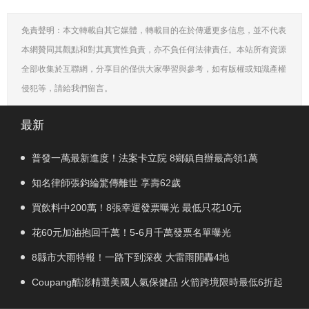
免責聲明：本文轉載自其它媒體，轉載目的在於傳遞更多信息，並不代表
本網贊同其觀點和對其真實性負責，亦不負任何法律責任。本站所有資源
全部收集於互聯網，分享目的僅供大家學習與參考，如有版權或知識產權
侵犯等，請給我們留言。
最新
普發一萬最新進度！法案卡立院 8鄉鎮自辦最高領1萬
知名律師張鈞綸驚傳離世 享壽62歲
買飲料中200萬！8張幸運發票曝光 最低只花10元
花60元加油抱回千萬！5-6月千萬發票名單曝光
8縣市大雨特報！一路下到深夜 大雷雨開轟4地
Coupang酷澎精選美國人氣保健品 火箭跨境限時最低6折起