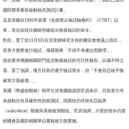
國防體系重新啟動核武測試計畫。
這是美國自1992年簽署《全面禁止核試驗條約》（CTBT）以
來，首次由現任總統明確提出恢復核試的命令。
對此，普丁於11月5日在克里姆林宮主持的國安會會議上指出，
若美方實際進行核試，俄羅斯將「不得不考慮比照辦理」。
他並要求俄國相關部門提交恢復核試的可行性報告，以備不時之
需。普丁強調，俄方目前仍遵守核試禁令，但「不會容忍核平衡
被單方面破壞」。
美國《華盛頓郵報》稍早引述美國能源部官員表示，目前美方尚
未啟動任何具爆炸性的核測試，現階段仍停留在亞臨界
（subcritical）模擬與系統檢測階段。官員強調，川普的指令仍需
經國會及國防相關單位審核後方能實施。