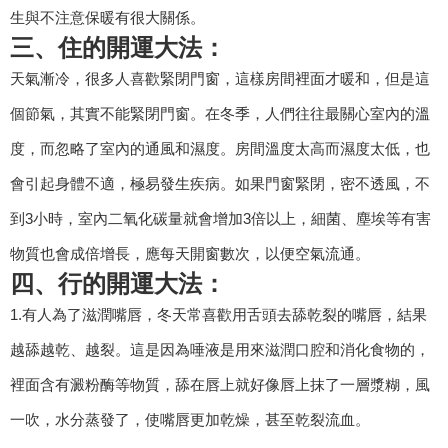
生與不注意保暖有很大關係。
三、住的開運大法：
天氣漸冷，很多人喜歡緊閉門窗，這樣房間裡面才暖和，但是這
個節氣，其實不能緊閉門窗。在冬季，人們往往最關心室內的溫
度，而忽略了室內的通風和濕度。房間溫度太高而濕度太低，也
會引起身體不適，極易發生疾病。如果門窗緊閉，密不透風，不
到3小時，室內二氧化碳量就會增加3倍以上，細菌、塵埃等有害
物質也會成倍增長，應每天開窗數次，以便空氣流通。
四、行的開運大法：
1.有人為了滋潤嘴唇，冬天常喜歡用舌頭去舔乾裂的嘴唇，結果
越舔越乾、越裂。這是因為唾液是用來滋潤口腔和消化食物的，
裡面含有澱粉酶等物質，舔在唇上就好像唇上抹了一層漿糊，風
一吹，水分蒸發了，使嘴唇更加乾燥，甚至乾裂流血。