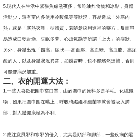
5.現代人在生活中緊張焦慮熬夜多，常吃油炸食物和冰點，身體
活動少，還有室內多使用冷暖氣等等狀況，容易造成「外寒內
熱」或是「寒熱夾雜」型體質，若隨意採用進補的藥方，反而容
易造成口乾舌燥、失眠多夢、心煩氣躁等所謂「上火」的症狀。
另外，身體出現「四高」症狀──高血壓、高血糖、高血脂、高尿
酸的人，以及身體狀況異常，如感冒時，也不能驟然進補，否則
可能使病況加重。
二、衣的開運大法：
1.一些人喜歡把圍巾當口罩，由於圍巾的原料多是羊毛、化纖織
物，如果把圍巾圍在嘴上，呼吸時纖維和細菌等就會被吸入肺
部，對人體健康極為不利。
2.應注意風邪和寒邪的侵入，尤其是頭部和腳部，一些疾病的發