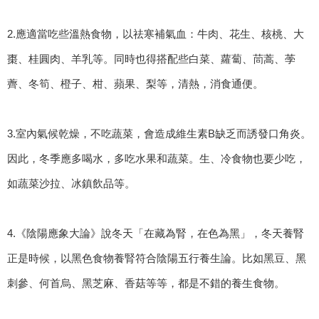
2.應適當吃些溫熱食物，以祛寒補氣血：牛肉、花生、核桃、大
棗、桂圓肉、羊乳等。同時也得搭配些白菜、蘿蔔、茼蒿、荸
薺、冬筍、橙子、柑、蘋果、梨等，清熱，消食通便。
3.室內氣候乾燥，不吃蔬菜，會造成維生素B缺乏而誘發口角炎。
因此，冬季應多喝水，多吃水果和蔬菜。生、冷食物也要少吃，
如蔬菜沙拉、冰鎮飲品等。
4.《陰陽應象大論》說冬天「在藏為腎，在色為黑」，冬天養腎
正是時候，以黑色食物養腎符合陰陽五行養生論。比如黑豆、黑
刺參、何首烏、黑芝麻、香菇等等，都是不錯的養生食物。