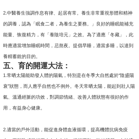
2.中醫養生強調作息有律、起居有常。養生非常重視形體和精神
的調養，認為「眠食二者，為養生之要務。」良好的睡眠能補充
能量、恢復精力，有「養陰培元」之效。為了適應「冬藏」，此
時應適當增加睡眠時間，忌熬夜。提倡早睡，適當多睡，以達到
養精蓄銳的目的。
五、育的開運大法：
1.常晒太陽能助發人體的陽氣，特別是在冬季大自然處於“陰盛陽
衰”狀態，而人應乎自然也不例外。冬天常晒太陽，能起到壯人陽
氣、溫通經脈的功效，對調節情緒、改善人體狀態有很好的作
用，有益身心健康。
2.適當的戶外活動，能促進身體血液循環，提高機體抗病免疫