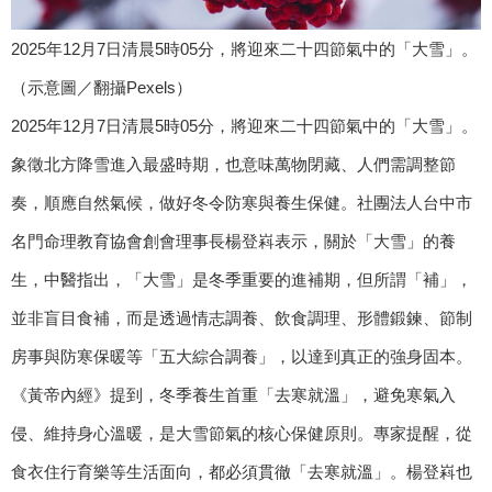
2025年12月7日清晨5時05分，將迎來二十四節氣中的「大雪」。
（示意圖／翻攝Pexels）
2025年12月7日清晨5時05分，將迎來二十四節氣中的「大雪」。
象徵北方降雪進入最盛時期，也意味萬物閉藏、人們需調整節
奏，順應自然氣候，做好冬令防寒與養生保健。社團法人台中市
名門命理教育協會創會理事長楊登嵙表示，關於「大雪」的養
生，中醫指出，「大雪」是冬季重要的進補期，但所謂「補」，
並非盲目食補，而是透過情志調養、飲食調理、形體鍛鍊、節制
房事與防寒保暖等「五大綜合調養」，以達到真正的強身固本。
《黃帝內經》提到，冬季養生首重「去寒就溫」，避免寒氣入
侵、維持身心溫暖，是大雪節氣的核心保健原則。專家提醒，從
食衣住行育樂等生活面向，都必須貫徹「去寒就溫」。楊登嵙也