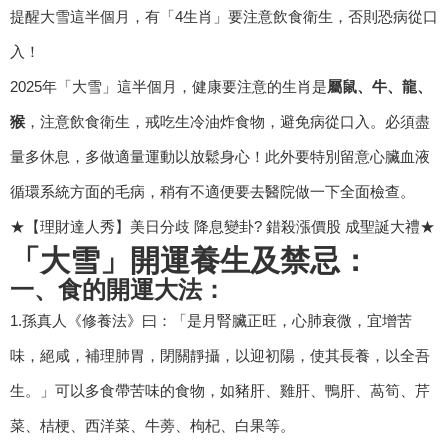
提醒大雪這半個月，有「4生肖」要注意飲食衛生，否則恐病從口
入！
2025年「大雪」這半個月，健康要注意的生肖是
屬鼠、牛、龍、
猴
，注意飲食衛生，戒吃生冷油炸食物，避免病從口入。必須盡
量多休息，多做適量運動以放鬆身心！此外要特別留意心臟血液
循環系統方面的毛病，稍有不適便要去醫院做一下全面檢查。
★【理財達人秀】美日分歧 降息變卦? 錯殺漲價股 成聖誕大禮★
「大雪」開運養生及禁忌：
一、食的開運大法：
1.孫真人《修養法》曰：「是月腎臟正旺，心肺衰微，宜增苦
味，絕咸，補理肺胃，閉關靜攝，以迎初陽，使其長養，以全吾
生。」可以多食帶苦味的食物，如豬肝、雞肝、鴨肝、萵筍、芹
菜、桔梗、西洋菜、牛蒡、枸杞、白果等。