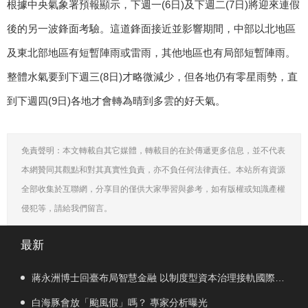
根據中央氣象署預報顯示，下週一(6日)及下週二(7日)將迎來連假
後的另一波鋒面考驗。這道鋒面接近並影響期間，中部以北地區
及東北部地區有短暫陣雨或雷雨，其他地區也有局部短暫陣雨。
整體水氣要到下週三(8日)才略微減少，但各地仍有零星雨勢，直
到下週四(9日)各地才會轉為晴到多雲的好天氣。
免責聲明：本文轉載自其它媒體，轉載目的在於傳遞更多信息，並不代表
本網贊同其觀點和對其真實性負責，亦不負任何法律責任。本站所有資源
全部收集於互聯網，分享目的僅供大家學習與參考，如有版權或知識產權
侵犯等，請給我們留言。
最新
蔣永洲博士回臺布局智慧金融 以制度型資本治理接軌國際市
場
白海豚會放「颱風假」嗎？ 專家分析曝光