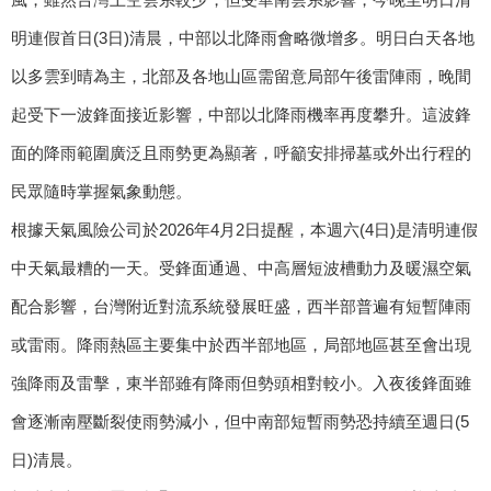
明連假首日(3日)清晨，中部以北降雨會略微增多。明日白天各地
以多雲到晴為主，北部及各地山區需留意局部午後雷陣雨，晚間
起受下一波鋒面接近影響，中部以北降雨機率再度攀升。這波鋒
面的降雨範圍廣泛且雨勢更為顯著，呼籲安排掃墓或外出行程的
民眾隨時掌握氣象動態。
根據天氣風險公司於2026年4月2日提醒，本週六(4日)是清明連假
中天氣最糟的一天。受鋒面通過、中高層短波槽動力及暖濕空氣
配合影響，台灣附近對流系統發展旺盛，西半部普遍有短暫陣雨
或雷雨。降雨熱區主要集中於西半部地區，局部地區甚至會出現
強降雨及雷擊，東半部雖有降雨但勢頭相對較小。入夜後鋒面雖
會逐漸南壓斷裂使雨勢減小，但中南部短暫雨勢恐持續至週日(5
日)清晨。