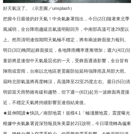
好天氣沒了。（示意圖／unsplash）
把握今日最後的好天氣！中央氣象署指出，今日(2日)隨著東北季
風減弱，全台降雨趨緩且氣溫明顯回升，中南部高溫可達29度以
上。然而清明連假期間天氣極不穩定，將有兩波鋒面接力報到。
明日(3日)晚間起鋒面接近，各地降雨機率逐漸增加；週六(4日)兒
童節將是連假中天氣最惡劣的一天，受鋒面通過影響，全台皆有
陣雨或雷雨，台南以北地區更需嚴防短延時強降雨及局部大雨。
屆時北部氣溫將再度轉涼，高溫降至22至25度左右。週日(5日)清
明節當天雨勢雖有緩和趨勢，但下週一(6日)起另一波鋒面再度接
近，不穩定天氣將持續影響至連假結束後。
★延伸閱讀★快訊／南部地震！規模4.1「極淺層地震」震度曝光
根據中央氣象署資深預報員朱美霖於2日說明，今日環境轉為偏東
風，雖然台灣上空雲系較少，但受華南雲系影響，今晚至明日清