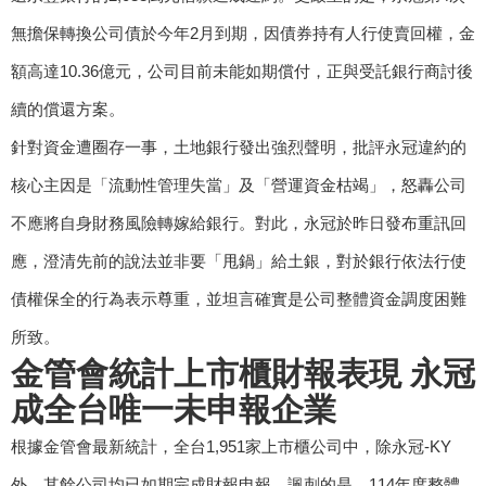
無擔保轉換公司債於今年2月到期，因債券持有人行使賣回權，金
額高達10.36億元，公司目前未能如期償付，正與受託銀行商討後
續的償還方案。
針對資金遭圈存一事，土地銀行發出強烈聲明，批評永冠違約的
核心主因是「流動性管理失當」及「營運資金枯竭」，怒轟公司
不應將自身財務風險轉嫁給銀行。對此，永冠於昨日發布重訊回
應，澄清先前的說法並非要「甩鍋」給土銀，對於銀行依法行使
債權保全的行為表示尊重，並坦言確實是公司整體資金調度困難
所致。
金管會統計上市櫃財報表現 永冠
成全台唯一未申報企業
根據金管會最新統計，全台1,951家上市櫃公司中，除永冠-KY
外，其餘公司均已如期完成財報申報。諷刺的是，114年度整體