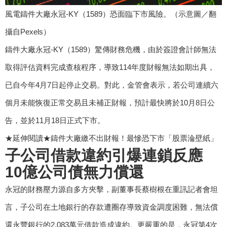
風電鑄件大廠永冠-KY（1589）恐面臨下市風險。（示意圖／翻
攝自Pexels）
鑄件大廠永冠-KY（1589）驚傳財務危機，由於簽證會計師無法
取得評估資料完成查核程序，導致114年度財報無法如期出具，
已自今年4月7日起停止交易。對此，金管會表示，若公司連續六
個月未能恢復正常交易且未補正財報，預計最快將於10月8日公
告，並於11月18日正式下市。
★延伸閱讀★鑄件大廠繳不出財報！最慘恐下市「股票淪壁紙」
子公司借款違約引爆連鎖反應
10億公司債無力償還
永冠的財務壓力源自多方夾擊，副董事長蔡樹根在重訊記者會坦
言，子公司在土地銀行的存款遭圈存導致資金調度困難，無法償
還永豐銀行的2,083萬元借款造成違約。更嚴重的是，永冠第4次