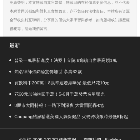
免責聲明：本文轉載自其它媒體，轉載目的在於傳遞更多信息，並不代表
本網贊同其觀點和對其真實性負責，亦不負任何法律責任。本站所有資源
全部收集於互聯網，分享目的僅供大家學習與參考，如有版權或知識產權
侵犯等，請給我們留言。
最新
普發一萬最新進度！法案卡立院 8鄉鎮自辦最高領1萬
知名律師張鈞綸驚傳離世 享壽62歲
買飲料中200萬！8張幸運發票曝光 最低只花10元
花60元加油抱回千萬！5-6月千萬發票名單曝光
8縣市大雨特報！一路下到深夜 大雷雨開轟4地
Coupang酷澎精選美國人氣保健品 火箭跨境限時最低6折起
©版權 2009-2022中國商業網
聯繫我們
SiteMap