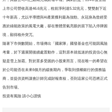
上市公司營收高達46.6兆元，稅前淨利達5.32兆元，雙雙創下近
十年新高，尤以半導體與AI產業獲利最為強勁。永冠身為曾經受
惠於綠能政策的風電大廠，卻在整體景氣亮眼的當下陷入停牌困
境，顯得格外突兀。
隨著下市倒數開始，市場傳出「國家隊」國發基金也可能因風險
考量，於下週展開後續處置動作，這對原本就低迷的投資信心無
疑是雪上加霜。對於眾多受困的小股東而言，現在唯一的希望在
於公司能否在未來6個月的緩衝期內，爭取到債權銀行的債務協
商，並提供資料讓會計師完成財報查核，否則這家公司恐將正式
告別市場。
投資有風險 請小心謹慎