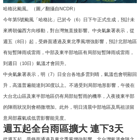
哈格比颱風。（圖／翻攝自NCDR）
今年第5號颱風「哈格比」已於今（6）日下午正式生成，預計未
來將朝偏西方向移動，對台灣無直接影響。中央氣象署表示，從
週五（8日）起，受鋒面通過及東北季風增強影響，預計北部地區
有短暫陣雨或雷雨，中部及東半部地區有局部短暫陣雨或雷雨，
到週日（10日）氣溫才會回升。
中央氣象署表示，明（7）日全台各地多雲到晴，氣溫也會明顯回
升，高溫普遍能達到30度以上。不過受到局部地形影響，午後在
大台北山區及東半部地區仍有局部短暫雨的機率，入夜後東半部
的陣雨狀況則會稍微增加。此外，明日清晨中部地區及馬祖須留
意局部霧氣或低雲影響能見度。
週五起全台雨區擴大 連下3天
從週五起，受鋒面通過及東北季風增強影響，北台灣氣溫會隨之