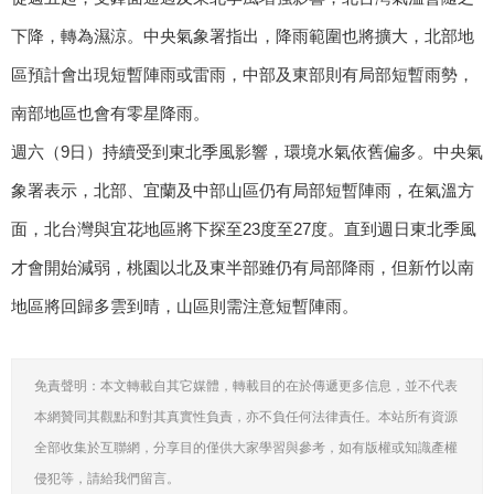
下降，轉為濕涼。中央氣象署指出，降雨範圍也將擴大，北部地
區預計會出現短暫陣雨或雷雨，中部及東部則有局部短暫雨勢，
南部地區也會有零星降雨。
週六（9日）持續受到東北季風影響，環境水氣依舊偏多。中央氣
象署表示，北部、宜蘭及中部山區仍有局部短暫陣雨，在氣溫方
面，北台灣與宜花地區將下探至23度至27度。直到週日東北季風
才會開始減弱，桃園以北及東半部雖仍有局部降雨，但新竹以南
地區將回歸多雲到晴，山區則需注意短暫陣雨。
免責聲明：本文轉載自其它媒體，轉載目的在於傳遞更多信息，並不代表
本網贊同其觀點和對其真實性負責，亦不負任何法律責任。本站所有資源
全部收集於互聯網，分享目的僅供大家學習與參考，如有版權或知識產權
侵犯等，請給我們留言。