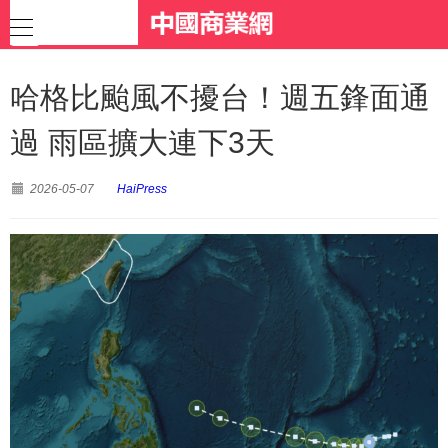
哈格比颱風不擾台！週五鋒面通
過 雨區擴大連下3天
2026-05-07
HaiPress